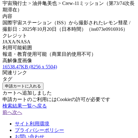
宇宙飛行士 > 油井亀美也 > Crew-11ミッション（第73/74次長
期滞在）
内容
国際宇宙ステーション（ISS）から撮影されたレモン彗星 /
撮影日：2025年10月20日（日本時間）（iss073e0916916）
クレジット
JAXA/NASA
利用可能範囲
報道・教育使用可能（商業目的使用不可）
高解像度画像
16538.47KB (8256 x 5504)
関連リンク
タグ
申請カートに入れる
カートへ追加しました
申請カートのご利用にはCookieの許可が必要です
検索結果一覧へ戻る
前へ
次へ
サイト利用環境
プライバシーポリシー
お問い合わせ