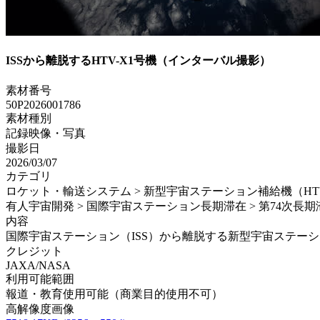
ISSから離脱するHTV-X1号機（インターバル撮影）
素材番号
50P2026001786
素材種別
記録映像・写真
撮影日
2026/03/07
カテゴリ
ロケット・輸送システム > 新型宇宙ステーション補給機（HTV-X
有人宇宙開発 > 国際宇宙ステーション長期滞在 > 第74次長期
内容
国際宇宙ステーション（ISS）から離脱する新型宇宙ステーション補給
クレジット
JAXA/NASA
利用可能範囲
報道・教育使用可能（商業目的使用不可）
高解像度画像