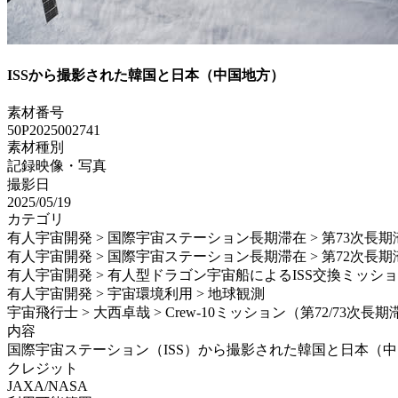
ISSから撮影された韓国と日本（中国地方）
素材番号
50P2025002741
素材種別
記録映像・写真
撮影日
2025/05/19
カテゴリ
有人宇宙開発 > 国際宇宙ステーション長期滞在 > 第73次長期
有人宇宙開発 > 国際宇宙ステーション長期滞在 > 第72次長期
有人宇宙開発 > 有人型ドラゴン宇宙船によるISS交換ミッション > S
有人宇宙開発 > 宇宙環境利用 > 地球観測
宇宙飛行士 > 大西卓哉 > Crew-10ミッション（第72/73次長
内容
国際宇宙ステーション（ISS）から撮影された韓国と日本（中国地方） 
クレジット
JAXA/NASA