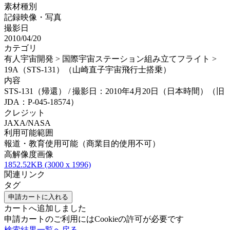
素材種別
記録映像・写真
撮影日
2010/04/20
カテゴリ
有人宇宙開発 > 国際宇宙ステーション組み立てフライト >
19A（STS-131）（山崎直子宇宙飛行士搭乗）
内容
STS-131（帰還） / 撮影日：2010年4月20日（日本時間）（旧
JDA：P-045-18574）
クレジット
JAXA/NASA
利用可能範囲
報道・教育使用可能（商業目的使用不可）
高解像度画像
1852.52KB (3000 x 1996)
関連リンク
タグ
申請カートに入れる
カートへ追加しました
申請カートのご利用にはCookieの許可が必要です
検索結果一覧へ戻る