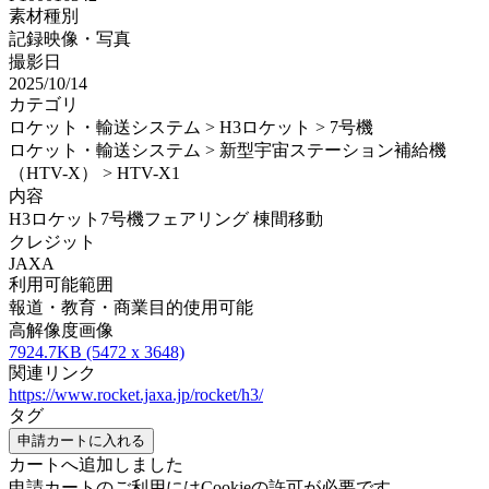
素材種別
記録映像・写真
撮影日
2025/10/14
カテゴリ
ロケット・輸送システム > H3ロケット > 7号機
ロケット・輸送システム > 新型宇宙ステーション補給機
（HTV-X） > HTV-X1
内容
H3ロケット7号機フェアリング 棟間移動
クレジット
JAXA
利用可能範囲
報道・教育・商業目的使用可能
高解像度画像
7924.7KB (5472 x 3648)
関連リンク
https://www.rocket.jaxa.jp/rocket/h3/
タグ
申請カートに入れる
カートへ追加しました
申請カートのご利用にはCookieの許可が必要です