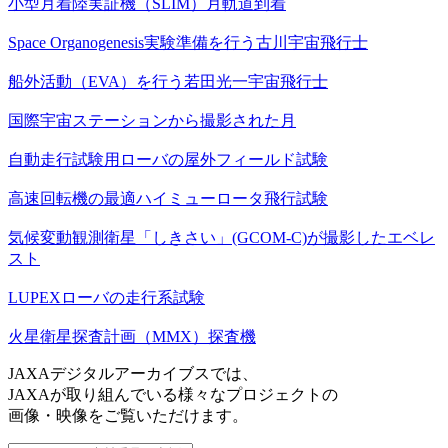
小型月着陸実証機（SLIM）月軌道到着
Space Organogenesis実験準備を行う古川宇宙飛行士
船外活動（EVA）を行う若田光一宇宙飛行士
国際宇宙ステーションから撮影された月
自動走行試験用ローバの屋外フィールド試験
高速回転機の最適ハイミューロータ飛行試験
気候変動観測衛星「しきさい」(GCOM-C)が撮影したエベレ
スト
LUPEXローバの走行系試験
火星衛星探査計画（MMX）探査機
JAXAデジタルアーカイブスでは、
JAXAが取り組んでいる様々なプロジェクトの
画像・映像をご覧いただけます。