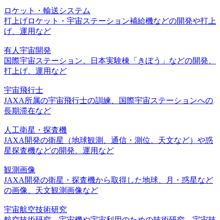
ロケット・輸送システム
打上げロケット・宇宙ステーション補給機などの開発や打上
げ、運用など
有人宇宙開発
国際宇宙ステーション、日本実験棟「きぼう」などの開発、
打上げ、運用など
宇宙飛行士
JAXA所属の宇宙飛行士の訓練、国際宇宙ステーションへの
長期滞在など
人工衛星・探査機
JAXA開発の衛星（地球観測、通信・測位、天文など）や惑
星探査機などの開発、運用など
観測画像
JAXA開発の衛星・探査機から取得した地球、月・惑星など
の画像、天文観測画像など
宇宙航空技術研究
航空技術研究、宇宙機や宇宙利用のための技術研究、宇宙技